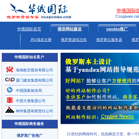
华俄国际
Создание са
华俄国际首页
俄语网站建设
yandex推广
.RU域名注册
俄罗斯虚拟主机
俄罗斯云服务器
俄罗
华俄国际知名客户
海南航空股份有限公司
厦门建发集团有限公司
中国国家旅游局
中国大唐集团公司
神华集团有限责任公司
华俄国际商务服务
21世纪的网络时代，信息瞬息万变。有一个
俄罗斯广告推广