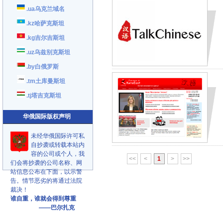
.ua乌克兰域名
.kz哈萨克斯坦
.kg吉尔吉斯坦
.uz乌兹别克斯坦
.by白俄罗斯
.tm土库曼斯坦
.tj塔吉克斯坦
华俄国际版权声明
未经华俄国际许可私
自抄袭或转载本站内
容的公司或个人，我
<<
<
1
>
>>
们会将抄袭的公司名称、网
站信息公布在下面，以示警
告。情节恶劣的将通过法院
裁决！
谁自重，谁就会得到尊重
——巴尔扎克