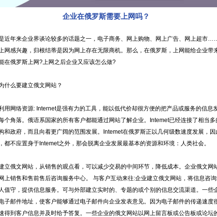
企业在俄罗斯需要上网吗？
是近年来企业界谈论较多的话题之一，电子商务、网上购物、网上广告、网上超市…
上网感兴趣，归根结蒂是因为网上存在无限商机。那么，在俄罗斯，上网能给企业带
能在俄罗斯上网?上网之后企业又应该怎么做?
什么要建立俄文网站？
网络资源: Internet是强有力的工具，能以低代价却很方便的把产品或服务的信息
每个角落。俄语系国家的所有客户都能通过网站了解企业。Intemet已经连接了相当
构和政府，而且向着更广阔的范围发展。Intemet在俄罗斯正以几何级数速度发展，
，都不应置身于Intemet之外，那会脱离企业发展最基本的资源和环境：人类社会。
俄文网站，从销售的观点看，可以减少交易的中间环节，降低成本。企业俄文网
网上销售和售前售后咨询服务中心。 与客户互动来往:企业建立俄文网站，将信息咨
人值守，提供信息服务。可与外部建立实时的、专题的或个别的信息交流渠道。一些
电子邮件地址，使客户能够通过电子邮件向企业发表意见。因为电子邮件的传递速度
速得到客户信息并及时给予答复。一些企业的俄文网站以网上留言板或公告板或论坛