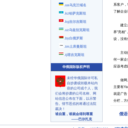
系客户，
.ua乌克兰域名
了解企业
.kz哈萨克斯坦
.kg吉尔吉斯坦
建立企业
.uz乌兹别克斯坦
界"亮相
.by白俄罗斯
设，没有
.tm土库曼斯坦
主动抢占
.tj塔吉克斯坦
何一家企
应该考虑
华俄国际版权声明
未经华俄国际许可私
做网上广
自抄袭或转载本站内
主要有Ya
容的公司或个人，我
们会将抄袭的公司名称、网
就是广告
站信息公布在下面，以示警
分栏，方
告。情节恶劣的将通过法院
裁决！
俄语
谁自重，谁就会得到尊重
——巴尔扎克