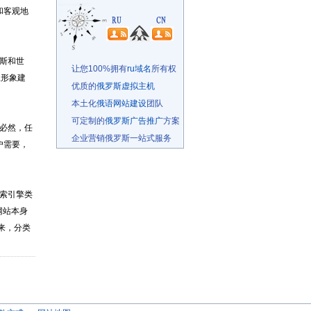
和客观地
斯和世
让您100%拥有
ru域名
所有权
业形象建
优质的
俄罗斯虚拟主机
本土化
俄语网站建设
团队
可定制的
俄罗斯广告推广
方案
必然，任
企业营销俄罗斯一站式服务
户需要，
索引擎类
文网站本身
来，分类