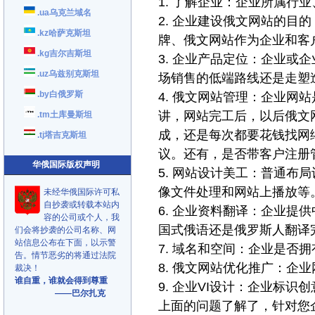
1. 了解企业：企业所属行
.ua乌克兰域名
2. 企业建设俄文网站的目
.kz哈萨克斯坦
牌、俄文网站作为企业和客
.kg吉尔吉斯坦
3. 企业产品定位：企业或
.uz乌兹别克斯坦
场销售的低端路线还是走塑
.by白俄罗斯
4. 俄文网站管理：企业网
讲，网站完工后，以后俄文
.tm土库曼斯坦
成，还是每次都要花钱找网
.tj塔吉克斯坦
议。还有，是否带客户注册
华俄国际版权声明
5. 网站设计美工：普通布
像文件处理和网站上播放等
未经华俄国际许可私
自抄袭或转载本站内
6. 企业资料翻译：企业提
容的公司或个人，我
国式俄语还是俄罗斯人翻译
们会将抄袭的公司名称、网
站信息公布在下面，以示警
7. 域名和空间：企业是否
告。情节恶劣的将通过法院
8. 俄文网站优化推广：企
裁决！
谁自重，谁就会得到尊重
9. 企业VI设计：企业标
——巴尔扎克
上面的问题了解了，针对您