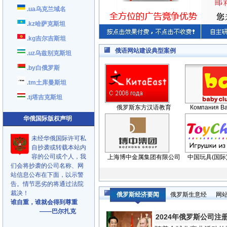
.ua乌克兰域名
.kz哈萨克斯坦
.kg吉尔吉斯坦
俄语网站建设典型案例
.uz乌兹别克斯坦
.by白俄罗斯
.tm土库曼斯坦
.tj塔吉克斯坦
俄罗斯东方汉语教育
Компания Ba
华俄国际版权声明
未经华俄国际许可私
自抄袭或转载本站内
容的公司或个人，我
上海博中金属集团有限公司
中国玩具(国际
们会将抄袭的公司名称、网
站信息公布在下面，以示警
告。情节恶劣的将通过法院
裁决！
俄罗斯经济要闻
俄罗斯生意经
网
谁自重，谁就会得到尊重
——巴尔扎克
2024年俄罗斯公司