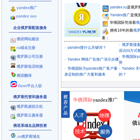
yandex.ru
是俄罗
yandex推广
Yandex推广
是俄
yandex seo
华俄国际凭借着
俄
企业俄罗斯配套服务
拥有16年的着
俄
案；
俄语网站建设
·
俄罗斯搜索
·
yandex搜什么关键词？
ru域名注册
误访问方式
俄罗斯公司注册
·
华俄国际y
·
Yandex 网络广告推广演示步骤
势
俄罗斯电话转接
·
华俄国际为yandex推广客户量
·
Yandex
身定制的推广方案和服务
的？
俄语翻译
Ozon平台入驻
俄罗斯托管和服务器
俄罗斯虚拟主机
俄罗斯云服务器
俄语系域名品牌投资
.ru俄罗斯域名